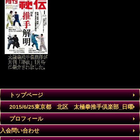
トップページ
2015/6/25東京都 北区 太極拳推手倶楽部_日曜
プロフィール
教室日曜13時～15時 募集中東京都 北区 太極
入会問い合わせ
拳推手倶楽部＿金曜教室募集中金曜13時から15時