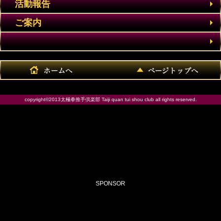
活動報告
内容：太極拳と推手気軽にお問い合わせくださ
ご案内
い。suisyu01@yahoo.co.jp太極拳と推手をバラ
ンスよく練習していく会です。それは実際の武術
としての太極拳の動きです。そこには呼吸や重心
の方向、腰の方向など本来はこれらが無くては気
copyright©2013太極拳推手倶楽部 Taiji quan tui shou club all rights reserved.
功としても機能しません。套路と推手を共に勉強
することで効果が増幅されます。もちろん武術と
しての太極拳の意味、理論、用法もすべてそろっ
ています。これ以上詳しくは見学でお話しいたし
ます。会長 江口 博090-9306-
SPONSOR
9266suisyu01@yahoo.co.jp